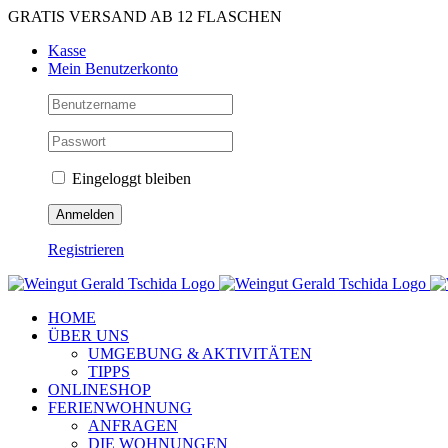
Zum
GRATIS VERSAND AB 12 FLASCHEN
Inhalt
Kasse
springen
Mein Benutzerkonto
Eingeloggt bleiben
Registrieren
HOME
ÜBER UNS
UMGEBUNG & AKTIVITÄTEN
TIPPS
ONLINESHOP
FERIENWOHNUNG
ANFRAGEN
DIE WOHNUNGEN