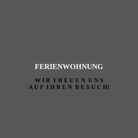
FERIENWOHNUNG
W I R F R E U E N U N S
A U F I H R E N B E S U C H!