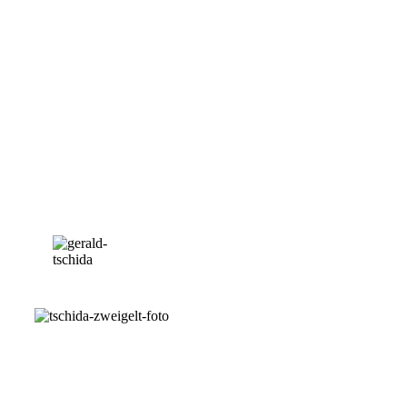
Gerald Tschida
zu finden.
Gerald Tschida
und seine
Familie nutzen
hier die
hervorragenden
klimatischen und
geografischen
Bedingungen für
die Produktion
von Weinen der
Spitzenklasse.