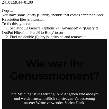
24T01:59:44+01:00
Oops...
You have some jquery.js library include that comes after the Slider
Revolution files js inclusion.
To fix this, you can:
1. Set 'Module General Options' -> 'Advanced' -> 'jQuery &
OutPut Filters' -> 'Put JS to Body' to on
2. Find the double jQuery.js inclusion and remove it
Wie war Ihr
Genussmoment?
Ihre Meinung ist uns wichtig! Alle Angaben sind anonym
und werden ausschließlich zur stetigen Verbesserung
unserer Weine verwendet. Vielen Dank!