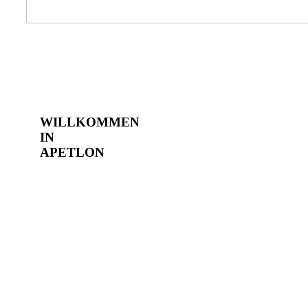
WILLKOMMEN
IN
APETLON
Weingut
Gerald
Tschida
Im kleinen Dorf
Apetlon nahe
dem
Neusiedlersee ist
das Weingut