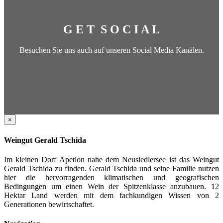
G E T S O C I A L
Besuchen Sie uns auch auf unseren Social Media Kanälen.
Close
×
product
quick
Weingut Gerald Tschida
view
Im kleinen Dorf Apetlon nahe dem Neusiedlersee ist das Weingut
Gerald Tschida zu finden. Gerald Tschida und seine Familie nutzen
hier die hervorragenden klimatischen und geografischen
Bedingungen um einen Wein der Spitzenklasse anzubauen. 12
Hektar Land werden mit dem fachkundigen Wissen von 2
Generationen bewirtschaftet.