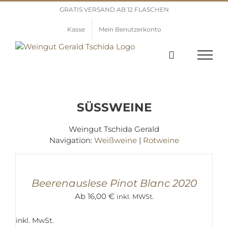
Zum
GRATIS VERSAND AB 12 FLASCHEN
Inhalt
springen
Kasse
Mein Benutzerkonto
SÜSSWEINE
Weingut Tschida Gerald
Navigation:
Weißweine
|
Rotweine
AUSFÜHRUNG
WÄHLEN
/
DETAILS
Beerenauslese Pinot Blanc 2020
Ab
16,00
€
inkl. MWSt.
inkl. MwSt.