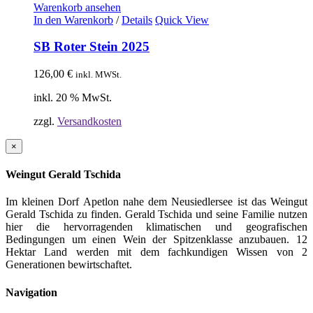
Warenkorb ansehen
In den Warenkorb
/
Details
Quick View
SB Roter Stein 2025
126,00
€
inkl. MWSt.
inkl. 20 % MwSt.
zzgl.
Versandkosten
Close
×
product
quick
Weingut Gerald Tschida
view
Im kleinen Dorf Apetlon nahe dem Neusiedlersee ist das Weingut
Gerald Tschida zu finden. Gerald Tschida und seine Familie nutzen
hier die hervorragenden klimatischen und geografischen
Bedingungen um einen Wein der Spitzenklasse anzubauen. 12
Hektar Land werden mit dem fachkundigen Wissen von 2
Generationen bewirtschaftet.
Navigation