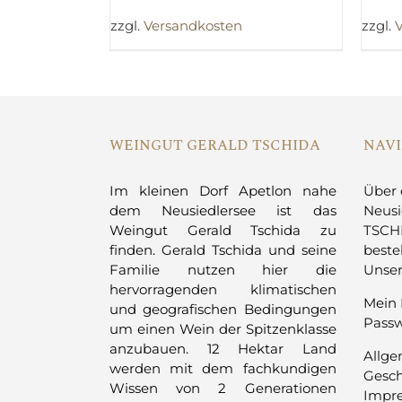
zzgl.
Versandkosten
zzgl.
WEINGUT GERALD TSCHIDA
NAV
Im kleinen Dorf Apetlon nahe
Über 
dem Neusiedlersee ist das
Neusi
Weingut Gerald Tschida zu
TSCHI
finden. Gerald Tschida und seine
beste
Familie nutzen hier die
Unse
hervorragenden klimatischen
Mein 
und geografischen Bedingungen
Passw
um einen Wein der Spitzenklasse
anzubauen. 12 Hektar Land
Allge
werden mit dem fachkundigen
Gesc
Wissen von 2 Generationen
Impr