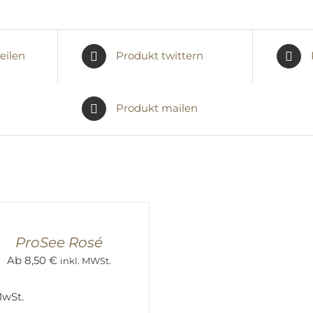
eilen
Produkt twittern
Produkt mailen
ÜHRUNG
EN
K
ProSee Rosé
Ab
8,50
€
inkl. MWSt.
MwSt.