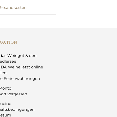
Versandkosten
IGATION
das Weingut & den
edlersee
DA Weine jetzt online
llen
re Ferienwohnungen
Konto
ort vergessen
meine
häftsbedingungen
essum