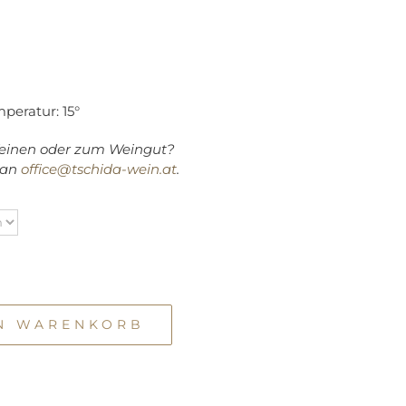
mperatur: 15°
einen oder zum Weingut?
l an
office@tschida-wein.at
.
EN WARENKORB