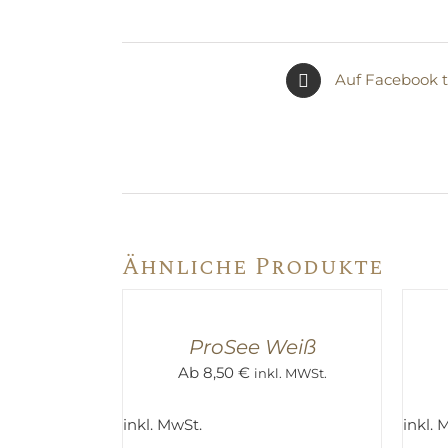
Auf Facebook t
Ähnliche Produkte
AUSFÜHRUNG
AUSF
WÄHLEN
WÄHL
/
/
QUICK
QUIC
ProSee Weiß
VIEW
VIEW
Ab
8,50
€
inkl. MWSt.
inkl. MwSt.
inkl. 